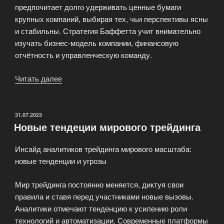
предпочитает долго удерживать ценные бумаги
крупных компаний, выбирая тех, чьи перспективы ясны
и стабильны. Стратегия Баффетта учит внимательно
изучать бизнес-модель компании, финансовую
отчётность и управленческую команду.
Читать далее
«История
успеха
профессиональных
трейдеров»
ОПУБЛИКОВАНО
31.07.2023
Новые тендеции мирового трейдинга
Инсайд аналитиков трейдинга мирового масштаба:
новые тенденции и угрозы
Мир трейдинга постоянно меняется, диктуя свои
правила и ставя перед участниками новые вызовы.
Аналитики отмечают тенденцию к усилению роли
технологий и автоматизации. Современные платформы