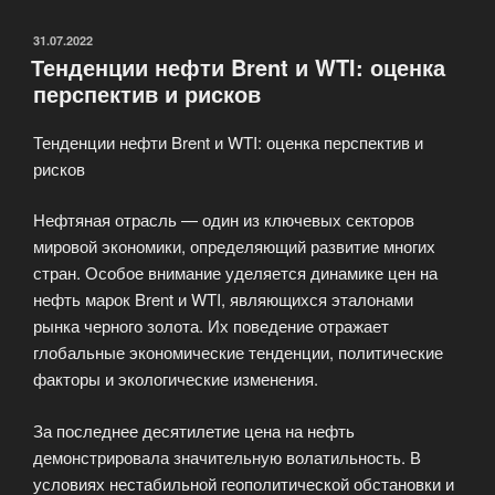
стоп-
лоссов
ОПУБЛИКОВАНО
31.07.2022
Тенденции нефти Brent и WTI: оценка
и
перспектив и рисков
тейк-
профитов»
Тенденции нефти Brent и WTI: оценка перспектив и
рисков
Нефтяная отрасль — один из ключевых секторов
мировой экономики, определяющий развитие многих
стран. Особое внимание уделяется динамике цен на
нефть марок Brent и WTI, являющихся эталонами
рынка черного золота. Их поведение отражает
глобальные экономические тенденции, политические
факторы и экологические изменения.
За последнее десятилетие цена на нефть
демонстрировала значительную волатильность. В
условиях нестабильной геополитической обстановки и