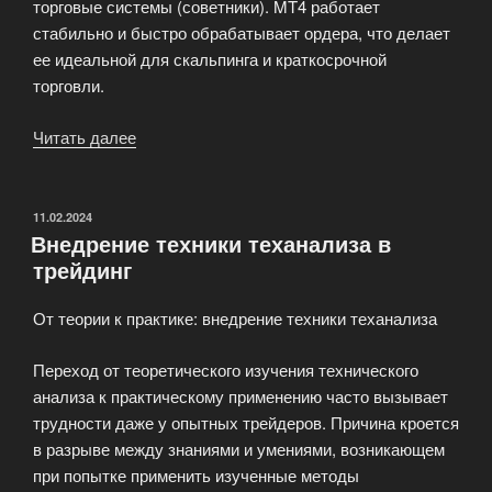
торговые системы (советники). MT4 работает
стабильно и быстро обрабатывает ордера, что делает
ее идеальной для скальпинга и краткосрочной
торговли.
Читать далее
«Торговые
платформы
для
трейдинга»
ОПУБЛИКОВАНО
11.02.2024
Внедрение техники теханализа в
трейдинг
От теории к практике: внедрение техники теханализа
Переход от теоретического изучения технического
анализа к практическому применению часто вызывает
трудности даже у опытных трейдеров. Причина кроется
в разрыве между знаниями и умениями, возникающем
при попытке применить изученные методы