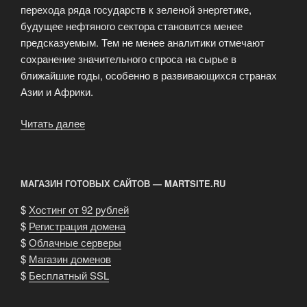
перехода ряда государств к зеленой энергетике,
будущее нефтяного сектора становится менее
предсказуемым. Тем не менее аналитики отмечают
сохранение значительного спроса на сырье в
ближайшие годы, особенно в развивающихся странах
Азии и Африки.
Читать далее
«Тенденции
нефти
Brent
и
МАГАЗИН ГОТОВЫХ САЙТОВ — MARTSITE.RU
WTI:
оценка
$
Хостинг от 92 рублей
перспектив
$
Регистрация домена
и
$
Облачные серверы
рисков»
$
Магазин доменов
$
Бесплатный SSL