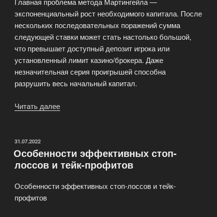
Главная проблема метода Мартингейла —
экспоненциальный рост необходимого капитала. После
нескольких последовательных поражений сумма
следующей ставки может стать настолько большой,
что превышает доступный депозит игрока или
установленный лимит казино/брокера. Даже
незначительная серия проигрышей способна
разрушить весь начальный капитал.
Читать далее
«Метод
Мартингейла:
правда
и
ОПУБЛИКОВАНО
31.07.2022
Особенности эффективных стоп-
заблуждения»
лоссов и тейк-профитов
Особенности эффективных стоп-лоссов и тейк-
профитов